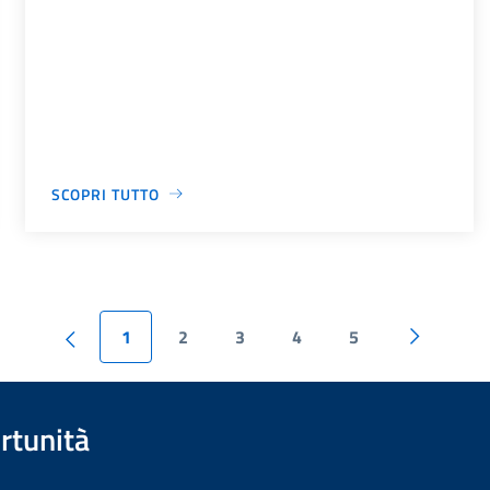
SCOPRI TUTTO
1
2
3
4
5
rtunità