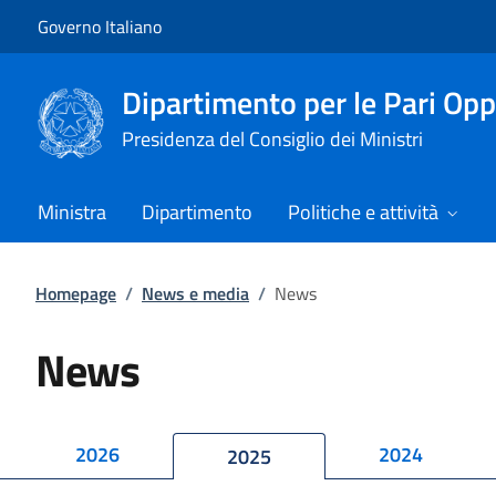
Vai al contenuto
Vai alla navigazione del sito
Governo Italiano
Dipartimento per le Pari Opp
Presidenza del Consiglio dei Ministri
Ministra
Dipartimento
Politiche e attività
Homepage
/
News e media
/
News
News
2026
2024
2025