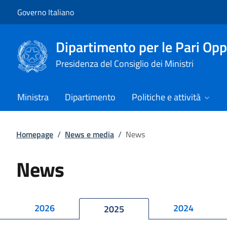
Vai al contenuto
Vai alla navigazione del sito
Governo Italiano
Dipartimento per le Pari Opp
Presidenza del Consiglio dei Ministri
Ministra
Dipartimento
Politiche e attività
Homepage
/
News e media
/
News
News
2026
2024
2025