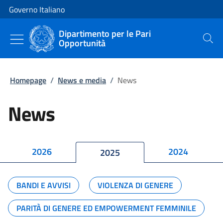
Vai al contenuto
Vai alla navigazione del sito
Governo Italiano
Dipartimento per le Pari
Opportunità
Cerca
Homepage
/
News e media
/
News
News
2026
2024
2025
BANDI E AVVISI
VIOLENZA DI GENERE
PARITÀ DI GENERE ED EMPOWERMENT FEMMINILE