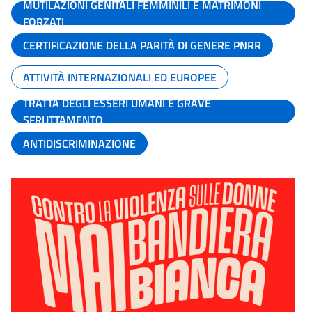
MUTILAZIONI GENITALI FEMMINILI E MATRIMONI
FORZATI
CERTIFICAZIONE DELLA PARITÀ DI GENERE PNRR
ATTIVITÀ INTERNAZIONALI ED EUROPEE
TRATTA DEGLI ESSERI UMANI E GRAVE
SFRUTTAMENTO
ANTIDISCRIMINAZIONE