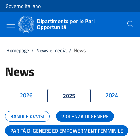
Vai al contenuto
Vai alla navigazione del sito
Governo Italiano
Dipartimento per le Pari
Opportunità
Cerca
Homepage
/
News e media
/
News
News
2026
2024
2025
BANDI E AVVISI
VIOLENZA DI GENERE
PARITÀ DI GENERE ED EMPOWERMENT FEMMINILE