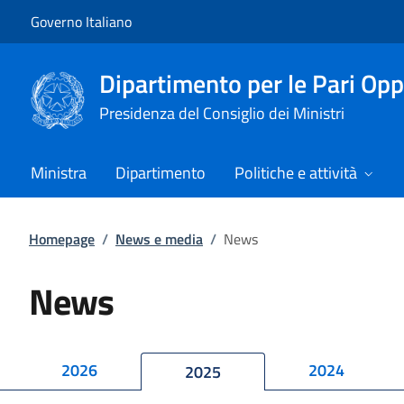
Vai al contenuto
Vai alla navigazione del sito
Governo Italiano
Dipartimento per le Pari Opp
Presidenza del Consiglio dei Ministri
Ministra
Dipartimento
Politiche e attività
Homepage
/
News e media
/
News
News
2026
2024
2025