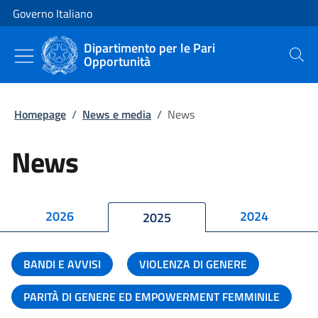
Vai al contenuto
Vai alla navigazione del sito
Governo Italiano
Dipartimento per le Pari
Opportunità
Cerca
Homepage
/
News e media
/
News
News
2026
2024
2025
BANDI E AVVISI
VIOLENZA DI GENERE
PARITÀ DI GENERE ED EMPOWERMENT FEMMINILE