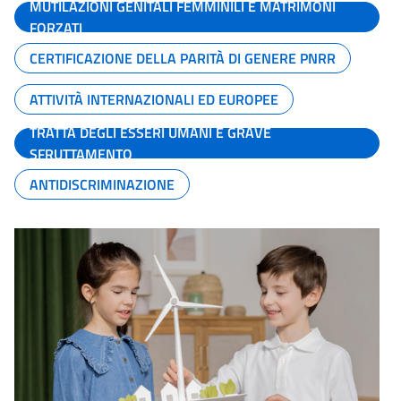
MUTILAZIONI GENITALI FEMMINILI E MATRIMONI
FORZATI
CERTIFICAZIONE DELLA PARITÀ DI GENERE PNRR
ATTIVITÀ INTERNAZIONALI ED EUROPEE
TRATTA DEGLI ESSERI UMANI E GRAVE
SFRUTTAMENTO
ANTIDISCRIMINAZIONE