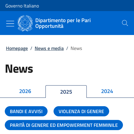
Vai al contenuto
Vai alla navigazione del sito
Governo Italiano
Dipartimento per le Pari
Opportunità
Cerca
Homepage
/
News e media
/
News
News
2026
2024
2025
BANDI E AVVISI
VIOLENZA DI GENERE
PARITÀ DI GENERE ED EMPOWERMENT FEMMINILE