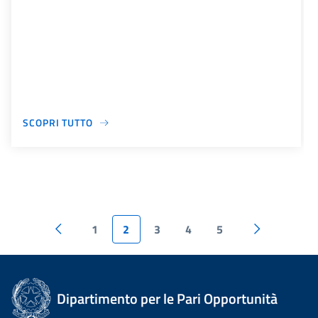
SCOPRI TUTTO
1
2
3
4
5
Dipartimento per le Pari Opportunità