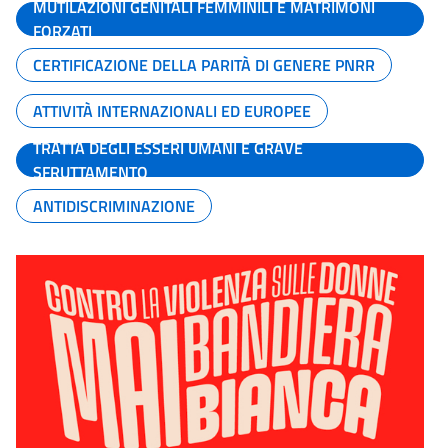
MUTILAZIONI GENITALI FEMMINILI E MATRIMONI
FORZATI
CERTIFICAZIONE DELLA PARITÀ DI GENERE PNRR
ATTIVITÀ INTERNAZIONALI ED EUROPEE
TRATTA DEGLI ESSERI UMANI E GRAVE
SFRUTTAMENTO
ANTIDISCRIMINAZIONE