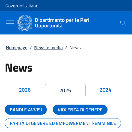
Vai al contenuto
Vai alla navigazione del sito
Governo Italiano
Dipartimento per le Pari
Opportunità
Cerca
Homepage
/
News e media
/
News
News
2026
2024
2025
BANDI E AVVISI
VIOLENZA DI GENERE
PARITÀ DI GENERE ED EMPOWERMENT FEMMINILE