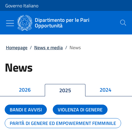
Vai al contenuto
Vai alla navigazione del sito
Governo Italiano
Dipartimento per le Pari
Opportunità
Cerca
Homepage
/
News e media
/
News
News
2026
2024
2025
BANDI E AVVISI
VIOLENZA DI GENERE
PARITÀ DI GENERE ED EMPOWERMENT FEMMINILE