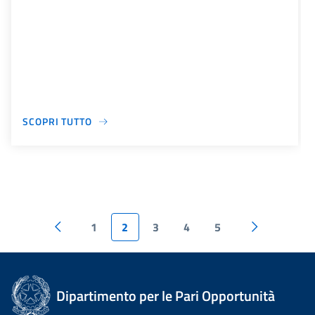
SCOPRI TUTTO
1
2
3
4
5
Dipartimento per le Pari Opportunità