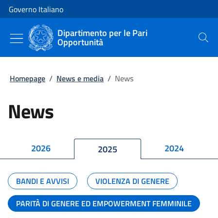
Vai al contenuto
Vai alla navigazione del sito
Governo Italiano
Dipartimento per le Pari
Opportunità
Cerca
Homepage
/
News e media
/
News
News
2026
2024
2025
BANDI E AVVISI
VIOLENZA DI GENERE
PARITÀ DI GENERE ED EMPOWERMENT FEMMINILE