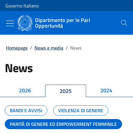
Vai al contenuto
Vai alla navigazione del sito
Governo Italiano
Dipartimento per le Pari
Opportunità
Cerca
Homepage
/
News e media
/
News
News
2026
2024
2025
BANDI E AVVISI
VIOLENZA DI GENERE
PARITÀ DI GENERE ED EMPOWERMENT FEMMINILE