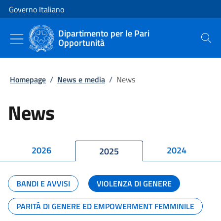
Vai al contenuto
Vai alla navigazione del sito
Governo Italiano
Dipartimento per le Pari
Opportunità
Cerca
Homepage
/
News e media
/
News
News
2026
2024
2025
BANDI E AVVISI
VIOLENZA DI GENERE
PARITÀ DI GENERE ED EMPOWERMENT FEMMINILE