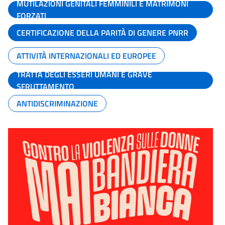
MUTILAZIONI GENITALI FEMMINILI E MATRIMONI
FORZATI
CERTIFICAZIONE DELLA PARITÀ DI GENERE PNRR
ATTIVITÀ INTERNAZIONALI ED EUROPEE
TRATTA DEGLI ESSERI UMANI E GRAVE
SFRUTTAMENTO
ANTIDISCRIMINAZIONE