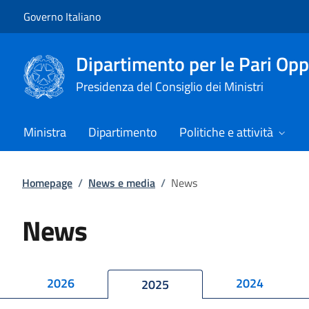
Vai al contenuto
Vai alla navigazione del sito
Governo Italiano
Dipartimento per le Pari Opp
Presidenza del Consiglio dei Ministri
Ministra
Dipartimento
Politiche e attività
Homepage
/
News e media
/
News
News
2026
2024
2025