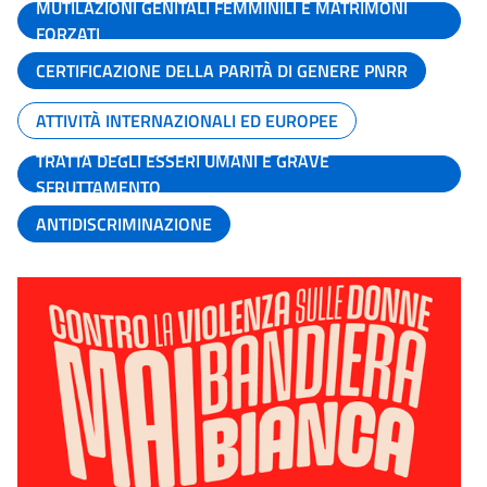
MUTILAZIONI GENITALI FEMMINILI E MATRIMONI
FORZATI
CERTIFICAZIONE DELLA PARITÀ DI GENERE PNRR
ATTIVITÀ INTERNAZIONALI ED EUROPEE
TRATTA DEGLI ESSERI UMANI E GRAVE
SFRUTTAMENTO
ANTIDISCRIMINAZIONE