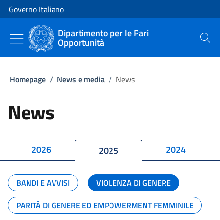
Vai al contenuto
Vai alla navigazione del sito
Governo Italiano
Dipartimento per le Pari
Opportunità
Cerca
Homepage
/
News e media
/
News
News
2026
2024
2025
BANDI E AVVISI
VIOLENZA DI GENERE
PARITÀ DI GENERE ED EMPOWERMENT FEMMINILE