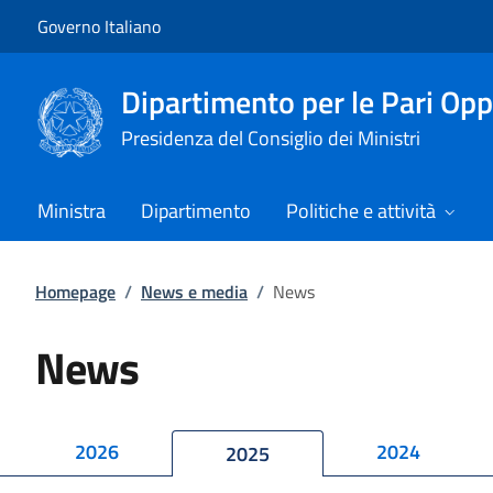
Vai al contenuto
Vai alla navigazione del sito
Governo Italiano
Dipartimento per le Pari Opp
Presidenza del Consiglio dei Ministri
Ministra
Dipartimento
Politiche e attività
Homepage
/
News e media
/
News
News
2026
2024
2025