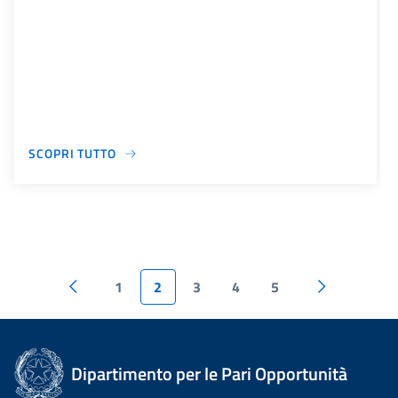
SCOPRI TUTTO
1
2
3
4
5
Dipartimento per le Pari Opportunità