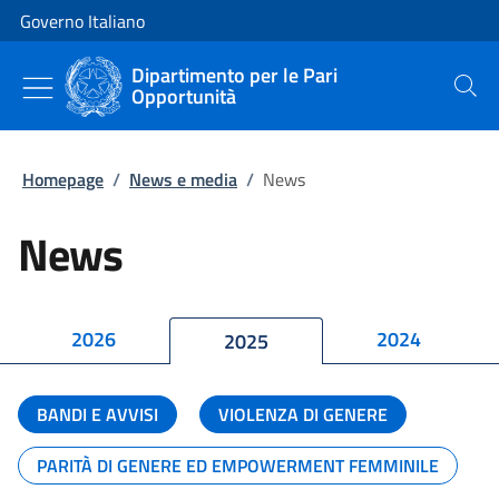
Vai al contenuto
Vai alla navigazione del sito
Governo Italiano
Dipartimento per le Pari
Opportunità
Cerca
Homepage
/
News e media
/
News
News
2026
2024
2025
BANDI E AVVISI
VIOLENZA DI GENERE
PARITÀ DI GENERE ED EMPOWERMENT FEMMINILE