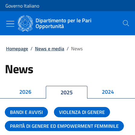
Vai al contenuto
Vai alla navigazione del sito
Governo Italiano
Dipartimento per le Pari
Opportunità
Cerca
Homepage
/
News e media
/
News
News
2026
2024
2025
BANDI E AVVISI
VIOLENZA DI GENERE
PARITÀ DI GENERE ED EMPOWERMENT FEMMINILE