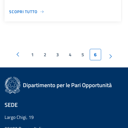
SCOPRI TUTTO
1
2
3
4
5
6
Dipartimento per le Pari Opportunità
SEDE
Largo Chigi, 19