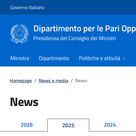
Vai al contenuto
Vai alla navigazione del sito
Governo Italiano
Dipartimento per le Pari Opp
Presidenza del Consiglio dei Ministri
Ministra
Dipartimento
Politiche e attività
Homepage
/
News e media
/
News
News
2026
2024
2025