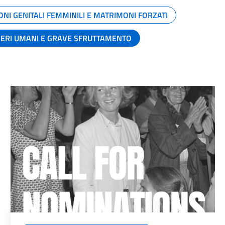
ONI GENITALI FEMMINILI E MATRIMONI FORZATI
SERI UMANI E GRAVE SFRUTTAMENTO