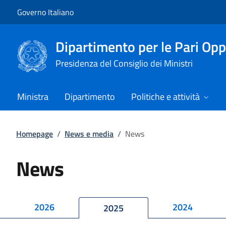
Vai al contenuto
Vai alla navigazione del sito
Governo Italiano
Dipartimento per le Pari Opp
Presidenza del Consiglio dei Ministri
Ministra
Dipartimento
Politiche e attività
Homepage
/
News e media
/
News
News
2026
2024
2025