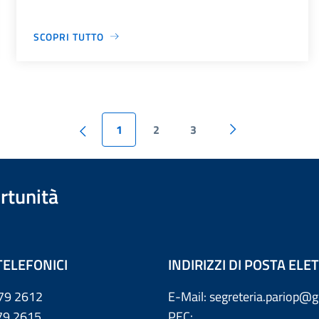
SCOPRI TUTTO
1
2
3
rtunità
TELEFONICI
INDIRIZZI DI POSTA EL
79 2612
E-Mail: segreteria.pariop@g
 2615
PEC: