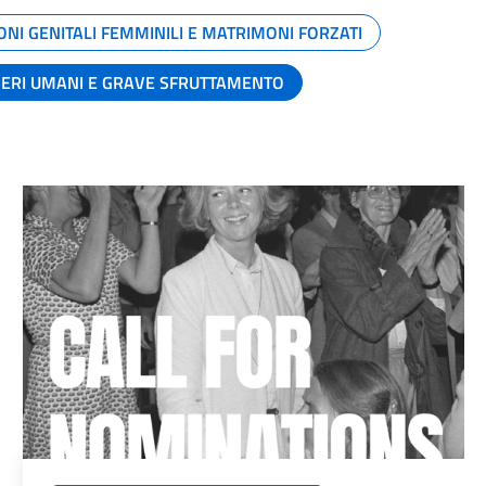
ONI GENITALI FEMMINILI E MATRIMONI FORZATI
SERI UMANI E GRAVE SFRUTTAMENTO