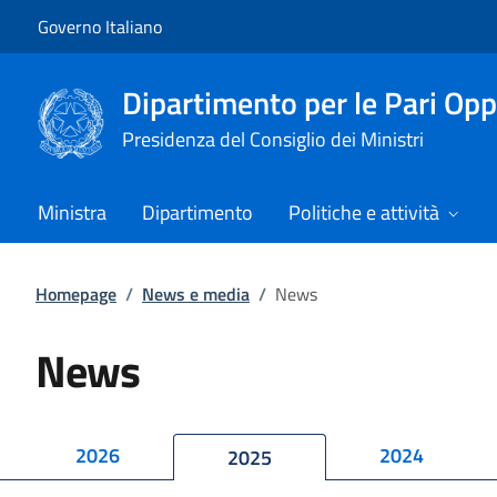
Vai al contenuto
Vai alla navigazione del sito
Governo Italiano
Dipartimento per le Pari Opp
Presidenza del Consiglio dei Ministri
Ministra
Dipartimento
Politiche e attività
Homepage
/
News e media
/
News
News
2026
2024
2025