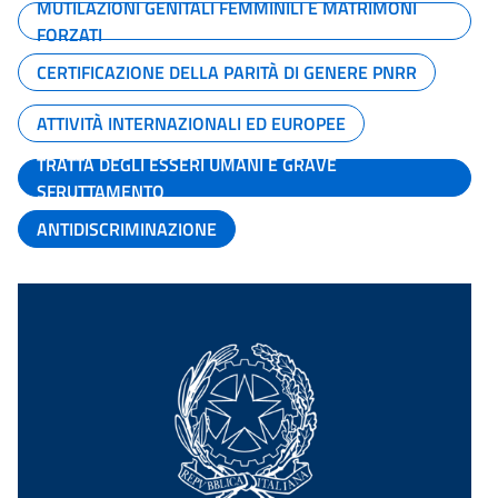
MUTILAZIONI GENITALI FEMMINILI E MATRIMONI
FORZATI
CERTIFICAZIONE DELLA PARITÀ DI GENERE PNRR
ATTIVITÀ INTERNAZIONALI ED EUROPEE
TRATTA DEGLI ESSERI UMANI E GRAVE
SFRUTTAMENTO
ANTIDISCRIMINAZIONE