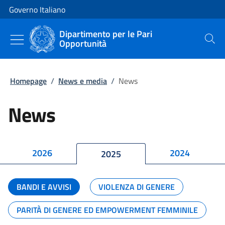
Vai al contenuto
Vai alla navigazione del sito
Governo Italiano
Dipartimento per le Pari
Opportunità
Cerca
Homepage
/
News e media
/
News
News
2026
2024
2025
BANDI E AVVISI
VIOLENZA DI GENERE
PARITÀ DI GENERE ED EMPOWERMENT FEMMINILE