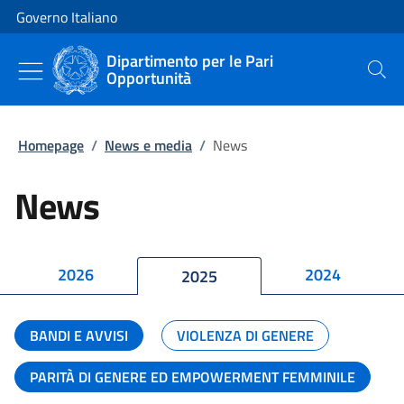
Vai al contenuto
Vai alla navigazione del sito
Governo Italiano
Dipartimento per le Pari
Opportunità
Cerca
Homepage
/
News e media
/
News
News
2026
2024
2025
BANDI E AVVISI
VIOLENZA DI GENERE
PARITÀ DI GENERE ED EMPOWERMENT FEMMINILE