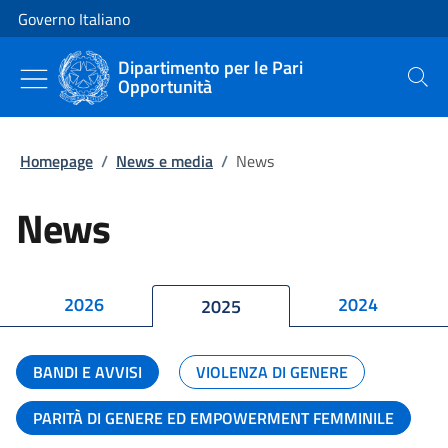
Vai al contenuto
Vai alla navigazione del sito
Governo Italiano
Dipartimento per le Pari
Opportunità
Cerca
Homepage
/
News e media
/
News
News
2026
2024
2025
BANDI E AVVISI
VIOLENZA DI GENERE
PARITÀ DI GENERE ED EMPOWERMENT FEMMINILE