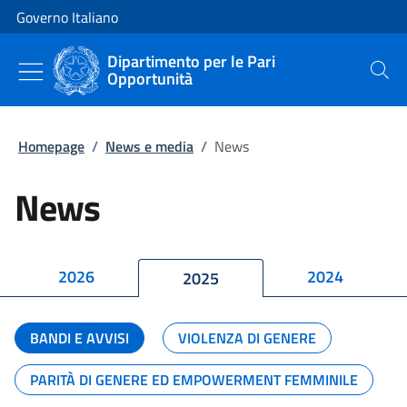
Vai al contenuto
Vai alla navigazione del sito
Governo Italiano
Dipartimento per le Pari
Opportunità
Cerca
Homepage
/
News e media
/
News
News
2026
2024
2025
BANDI E AVVISI
VIOLENZA DI GENERE
PARITÀ DI GENERE ED EMPOWERMENT FEMMINILE