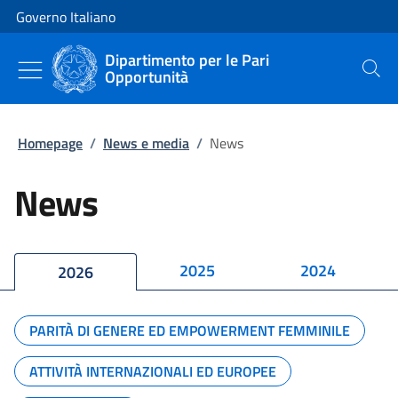
Vai al contenuto
Vai alla navigazione del sito
Governo Italiano
Dipartimento per le Pari
Opportunità
Cerca
Homepage
/
News e media
/
News
News
2025
2024
2026
PARITÀ DI GENERE ED EMPOWERMENT FEMMINILE
ATTIVITÀ INTERNAZIONALI ED EUROPEE