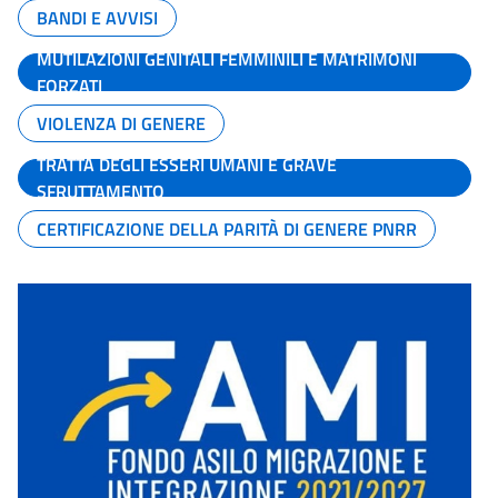
BANDI E AVVISI
MUTILAZIONI GENITALI FEMMINILI E MATRIMONI
FORZATI
VIOLENZA DI GENERE
TRATTA DEGLI ESSERI UMANI E GRAVE
SFRUTTAMENTO
CERTIFICAZIONE DELLA PARITÀ DI GENERE PNRR