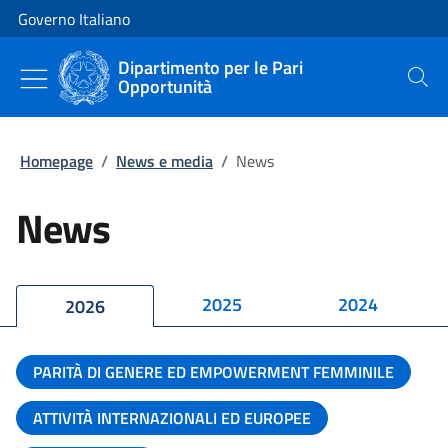
Vai al contenuto
Vai alla navigazione del sito
Governo Italiano
Dipartimento per le Pari
Opportunità
Cerca
Homepage
/
News e media
/
News
News
2025
2024
2026
PARITÀ DI GENERE ED EMPOWERMENT FEMMINILE
ATTIVITÀ INTERNAZIONALI ED EUROPEE