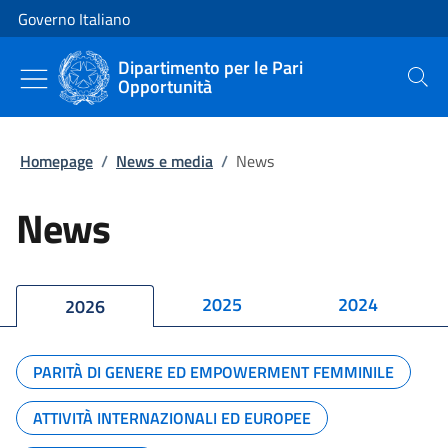
Vai al contenuto
Vai alla navigazione del sito
Governo Italiano
Dipartimento per le Pari
Opportunità
Cerca
Homepage
/
News e media
/
News
News
2025
2024
2026
PARITÀ DI GENERE ED EMPOWERMENT FEMMINILE
ATTIVITÀ INTERNAZIONALI ED EUROPEE