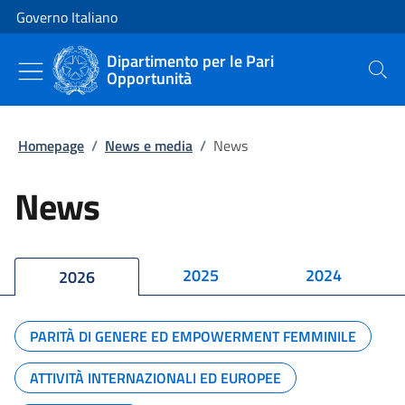
Vai al contenuto
Vai alla navigazione del sito
Governo Italiano
Dipartimento per le Pari
Opportunità
Cerca
Homepage
/
News e media
/
News
News
2025
2024
2026
PARITÀ DI GENERE ED EMPOWERMENT FEMMINILE
ATTIVITÀ INTERNAZIONALI ED EUROPEE