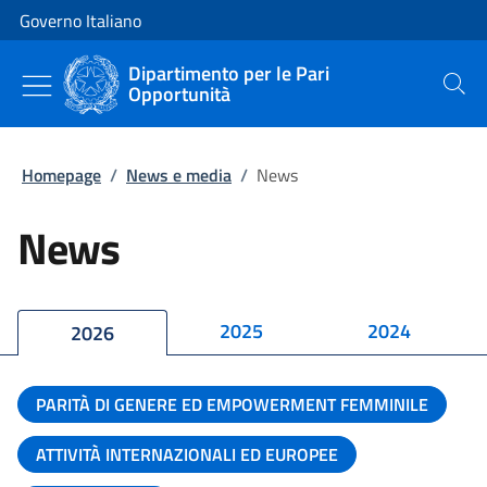
Vai al contenuto
Vai alla navigazione del sito
Governo Italiano
Dipartimento per le Pari
Opportunità
Cerca
Homepage
/
News e media
/
News
News
2025
2024
2026
PARITÀ DI GENERE ED EMPOWERMENT FEMMINILE
ATTIVITÀ INTERNAZIONALI ED EUROPEE