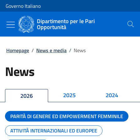
Vai al contenuto
Vai alla navigazione del sito
Governo Italiano
Dipartimento per le Pari
Opportunità
Cerca
Homepage
/
News e media
/
News
News
2025
2024
2026
PARITÀ DI GENERE ED EMPOWERMENT FEMMINILE
ATTIVITÀ INTERNAZIONALI ED EUROPEE